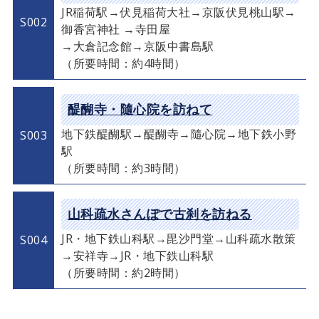
JR稲荷駅→伏見稲荷大社→京阪伏見桃山駅→
S002
御香宮神社 →寺田屋
→大倉記念館→京阪中書島駅
（所要時間：約4時間）
醍醐寺・隨心院を訪ねて
地下鉄醍醐駅→醍醐寺→隨心院→地下鉄小野
S003
駅
（所要時間：約3時間）
山科疏水さんぽで古刹を訪ねる
JR・地下鉄山科駅→毘沙門堂→山科疏水散策
S004
→安祥寺→JR・地下鉄山科駅
（所要時間：約2時間）