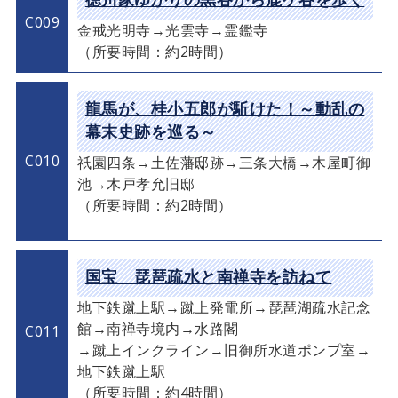
徳川家ゆかりの黒谷から鹿ケ谷を歩く
C009
金戒光明寺→光雲寺→霊鑑寺
（所要時間：約2時間）
龍馬が、桂小五郎が駈けた！～動乱の
幕末史跡を巡る～
C010
祇園四条→土佐藩邸跡→三条大橋→木屋町御
池→木戸孝允旧邸
（所要時間：約2時間）
国宝 琵琶疏水と南禅寺を訪ねて
地下鉄蹴上駅→蹴上発電所→琵琶湖疏水記念
館→南禅寺境内→水路閣
C011
→蹴上インクライン→旧御所水道ポンプ室→
地下鉄蹴上駅
（所要時間：約4時間）