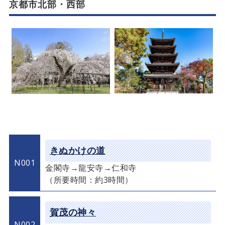
京都市北部・西部
きぬかけの道
N001
金閣寺→龍安寺→仁和寺
（所要時間：約3時間）
賀茂の神々
N002