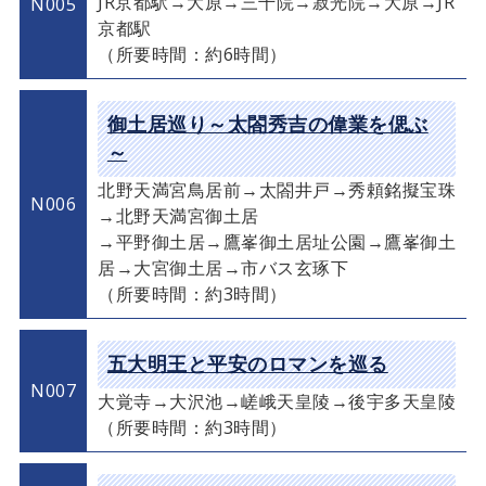
JR京都駅→大原→三千院→寂光院→大原→JR
N005
京都駅
（所要時間：約6時間）
御土居巡り～太閤秀吉の偉業を偲ぶ
～
北野天満宮鳥居前→太閤井戸→秀頼銘擬宝珠
N006
→北野天満宮御土居
→平野御土居→鷹峯御土居址公園→鷹峯御土
居→大宮御土居→市バス玄琢下
（所要時間：約3時間）
五大明王と平安のロマンを巡る
N007
大覚寺→大沢池→嵯峨天皇陵→後宇多天皇陵
（所要時間：約3時間）