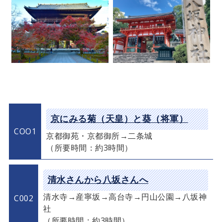
京にみる菊（天皇）と葵（将軍）
COO1
京都御苑・京都御所→二条城
（所要時間：約3時間）
清水さんから八坂さんへ
清水寺→産寧坂→高台寺→円山公園→八坂神
C002
社
（所要時間：約3時間）