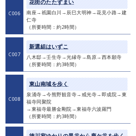
花街のたたずまい
南座→祇園白川→辰巳大明神→花見小路→建
C006
仁寺
（所要時間：約2時間）
新選組はいずこ
C007
八木邸→壬生寺→光縁寺→島原→西本願寺
（所要時間：約3時間）
東山南域を歩く
泉涌寺→今熊野観音寺→戒光寺→即成院→東
C008
福寺同聚院
→東福寺最勝金剛院→東福寺六波羅門
（所要時間：約3時間）