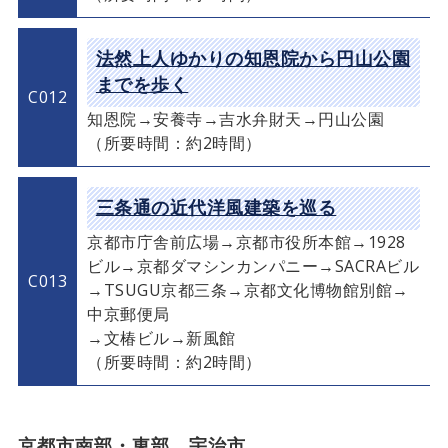
法然上人ゆかりの知恩院から円山公園
までを歩く
C012
知恩院→安養寺→吉水弁財天→円山公園
（所要時間：約2時間）
三条通の近代洋風建築を巡る
京都市庁舎前広場→京都市役所本館→1928
ビル→京都ダマシンカンパニー→SACRAビル
C013
→TSUGU京都三条→京都文化博物館別館→
中京郵便局
→文椿ビル→新風館
（所要時間：約2時間）
京都市南部・東部、宇治市