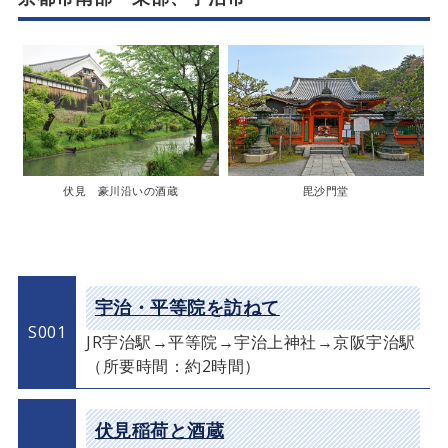
伏見 豪川沿いの酒蔵
毘沙門堂
宇治・平等院を訪ねて
S001
JR宇治駅→平等院→宇治上神社→京阪宇治駅
（所要時間：約2時間）
伏見稲荷と酒蔵