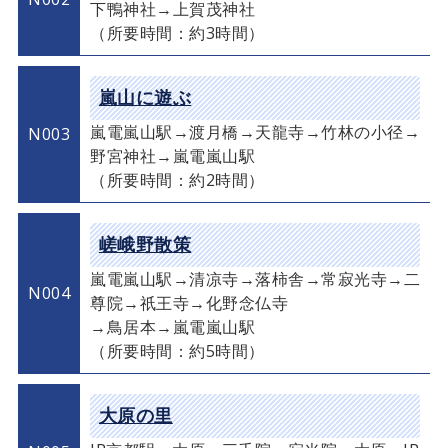
下鴨神社→上賀茂神社
（所要時間：約3時間）
嵐山に遊ぶ
嵐電嵐山駅→渡月橋→天龍寺→竹林の小径→
N003
野宮神社→嵐電嵐山駅
（所要時間：約2時間）
嵯峨野散策
嵐電嵐山駅→清凉寺→落柿舎→常寂光寺→二
N004
尊院→祇王寺→化野念仏寺
→鳥居本→嵐電嵐山駅
（所要時間：約5時間）
大原の里