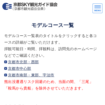
京都SKY観光ガイド協会
一
ホーム
モデルコース一覧
協会紹介/アクセス
モデルコース一覧表のタイトルをクリックすると各コ
ースの詳細がご覧いただけます。
ご利用方法（一般）
拝観可能日・時間、拝観料は、訪問先のホームページ
などでご確認ください。
ご利用方法（修学旅行）
京都市北部・西部
ご利用料金
京都市中心部
京都市南部・東部、宇治市
熊出没遭遇リスク回避のため、当面の間、「三尾」
「鞍馬から貴船」を除外させていただきます。