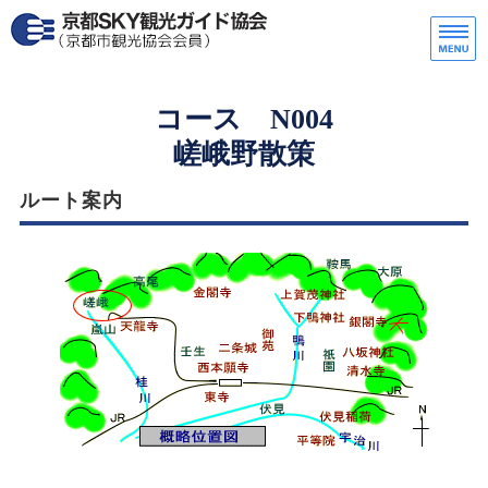
京都SKY観光ガイド協会
一
ホーム
コース N004
嵯峨野散策
協会紹介/アクセス
ルート案内
ご利用方法（一般）
ご利用方法（修学旅行）
ご利用料金