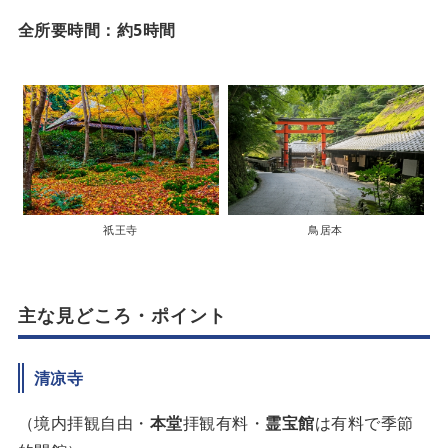
全所要時間：約5時間
祇王寺
鳥居本
主な見どころ・ポイント
清凉寺
（境内拝観自由・
本堂
拝観有料・
霊宝館
は有料で季節