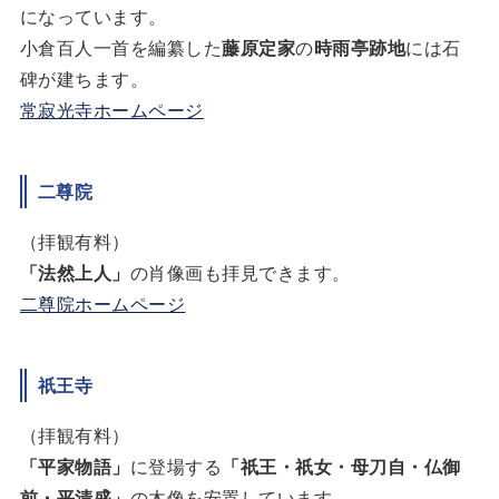
になっています。
小倉百人一首を編纂した
藤原定家
の
時雨亭跡地
には石
碑が建ちます。
常寂光寺ホームページ
二尊院
（拝観有料）
「法然上人」
の肖像画も拝見できます。
二尊院ホームページ
祇王寺
（拝観有料）
「平家物語」
に登場する
「祇王・祇女・母刀自・仏御
前・平清盛」
の木像を安置しています。