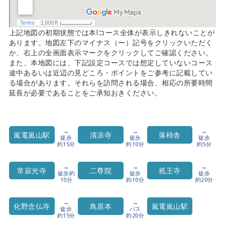
上記地図の初期状態では本lコース全体が表示しきれないことが
あります。地図左下のマイナス（ー）記号をクリックいただく
か、右上の全画面表示マークをクリックしてご確認ください。
また、本地図には、下記設定コースでは想定していないコース
途中あるいは近辺の見どころ・ポイントをご参考に記載してい
る場合があります。それらを訪問される場合、相応の所要時間
延長が必要であることをご承知おきください。
→
→
→
嵐電嵐山駅
清凉寺
落柿舎
徒歩
徒歩
徒歩
約15分
約10分
約5分
→
→
→
常寂光寺
二尊院
祇王寺
徒歩約
徒歩
徒歩
10分
約10分
約20分
→
→
化野念仏寺
鳥居本
嵐電嵐山駅
徒歩
バス
約15分
約20分