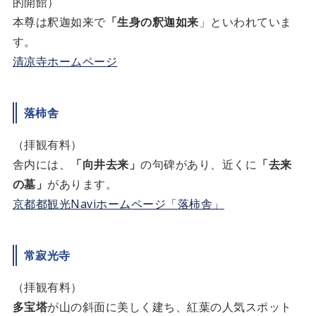
的開館）
本尊は釈迦如来で
「生身の釈迦如来
」といわれていま
す。
清凉寺ホームページ
落柿舎
（拝観有料）
舎内には、
「向井去来」
の句碑があり、近くに
「去来
の墓」
があります。
京都都観光Naviホームページ「落柿舎」
常寂光寺
（拝観有料）
多宝塔
が山の斜面に美しく建ち、紅葉の人気スポット