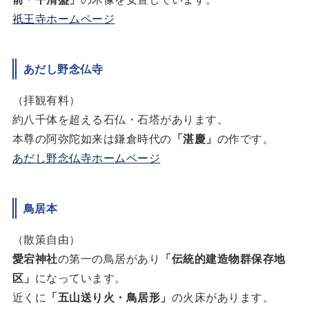
祇王寺ホームページ
あだし野念仏寺
（拝観有料）
約八千体を超える石仏・石塔があります。
本尊の阿弥陀如来は鎌倉時代の
「湛慶」
の作です。
あだし野念仏寺ホームページ
鳥居本
（散策自由）
愛宕神社
の第一の鳥居があり
「伝統的建造物群保存地
区」
になっています。
近くに
「五山送り火・鳥居形」
の火床があります。